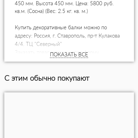
450 мм. Высота 450 мм. Цена: 5800 руб.
кв.м. (Сосна) (Вес: 2.5 кг. кв. м.)
Купить декоративные балки можно по
адресу: Россия, г. Ставрополь, пр-т Кулакова
4/4. ТЦ "Северный"
Заказать товар можно через форму
ПОКАЗАТЬ ВСЕ
обратной связи или по телефону: +7 (906)
474-02-47
С этим обычно покупают
Доставка по Ставрополю, Ставропольскому
краю и всей России.
Самовывоз: Россия, Ставропольский
край, Новоалександровский район, пос.
Краснозоринский, ул. Ленина, дом 18