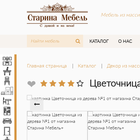
Мебель из масси
КАТАЛОГ
О НАС
Кухни
Главная страница
Каталог
Декор из масс
Столы
Стулья
❤
Цветочница
Мебель LOFT
Комплекты мебели
Шкафы
Кровати
Двери