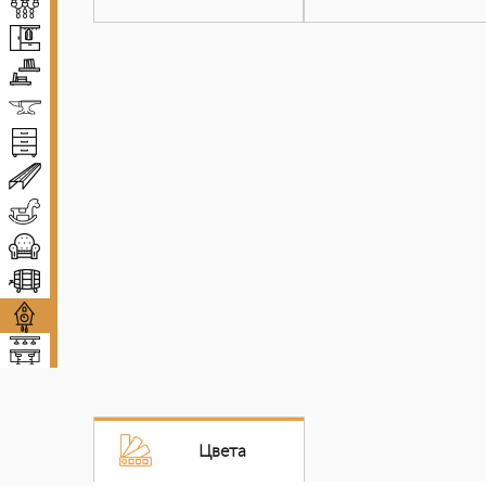
Люстры
Прихожие
Полки
Ковка
Комоды и тумбы
Декоративные балки
Детская мебель
Диваны и кресла
Винные погреба
Декор
Мебель для баров
Цвета