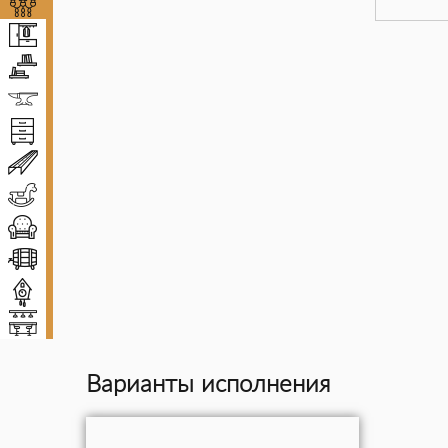
Люстры
Прихожие
Полки
Ковка
Комоды и тумбы
Декоративные балки
Детская мебель
Диваны и кресла
Винные погреба
Декор
Мебель для баров
Варианты исполнения