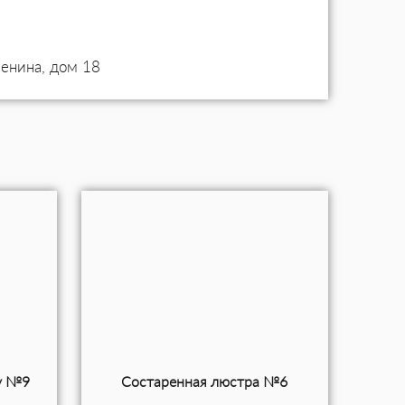
Ленина, дом 18
у №9
Состаренная люстра №6