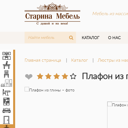
Мебель из масси
КАТАЛОГ
О НАС
Кухни
Главная страница
Каталог
Люстры из ма
Столы
Стулья
❤
Плафон из
Мебель LOFT
Комплекты мебели
Шкафы
Кровати
Двери