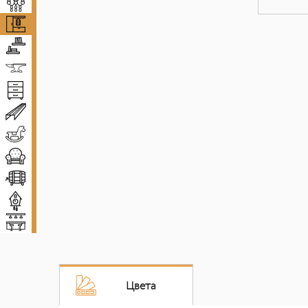
Люстры
Прихожие
Полки
Ковка
Комоды и тумбы
Декоративные балки
Детская мебель
Диваны и кресла
Винные погреба
Декор
Мебель для баров
Цвета