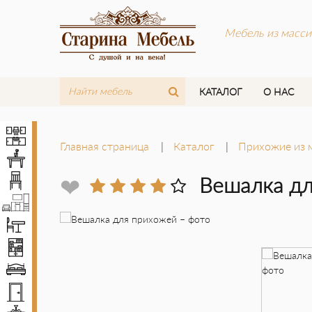
Мебель из масси
КАТАЛОГ
О НАС
Кухни
Главная страница
Каталог
Прихожие из 
Столы
Стулья
❤
Вешалка д
Мебель LOFT
Комплекты мебели
Шкафы
Кровати
Двери