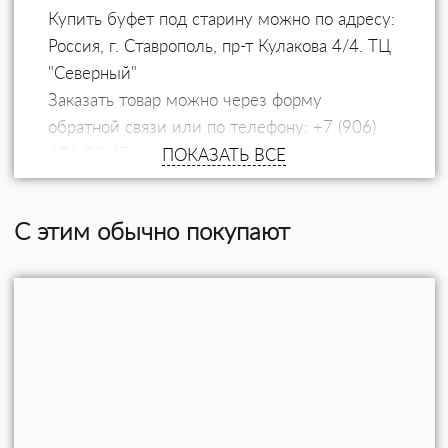
Купить буфет под старину можно по адресу:
Россия, г. Ставрополь, пр-т Кулакова 4/4. ТЦ
"Северный"
Заказать товар можно через форму
обратной связи или по телефону: +7 (906)
474-02-47
ПОКАЗАТЬ ВСЕ
Доставка по Ставрополю, Ставропольскому
краю и всей России.
С этим обычно покупают
Самовывоз: Россия, Ставропольский
край, Новоалександровский район, пос.
Краснозоринский, ул. Ленина, дом 18